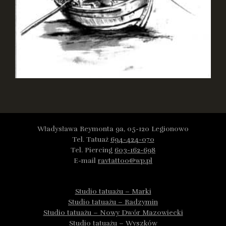
Władysława Reymonta 9a, 05-120 Legionowo
Tel. Tatuaż
694-424-070
Tel. Piercing
603-162-698
E-mail
ravtattoo@wp.pl
Studio tatuażu – Marki
Studio tatuażu – Radzymin
Studio tatuażu – Nowy Dwór Mazowiecki
Studio tatuażu – Wyszków