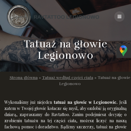
Skip
to
content
Tatuaż na głowie
Legionowo
Strona główna
»
Tatuaż według części ciała
»
Tatuaż na głowie
Legionowo
Wykonaliśmy już niejeden
tatuaż na głowie w Legionowie.
Jeśli
zatem w Twojej głowie kołacze się myśl, aby ozdobić ją oryginalną
dziarą, zapraszamy do Ravtattoo. Zanim podejmiesz decyzję o
zrobieniu tatuażu na tej części ciała, możesz liczyć na naszą
fachową pomoc i doradztwo. Bądźmy szczerzy, tatuaż na głowie