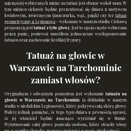
najczęściej wybieranych miejsc na tatuaż jest obszar wokół uszu. W
tym miejscu ciekawie będzie prezentować się dziara z motywem
kwiatowym, zwierzęcym (jaszczurka, wąż, pająk) czy też
tatuaż
geometryczny z Legionowa
– wykonany w naszym studiu. Ciekawą
propozycją jest
tatuaż z tyłu głowy
. Jest to opcja często wybierana
przez panie, ponieważ umożliwia jednoczesne wyeksponowanie
tatuażu oraz zachowanie krótkiej fryzury.
Tatuaż na głowie w
Warszawie na Tarchominie
zamiast włosów?
Oryginalnym i odważnym pomysłem jest wykonanie
tatuażu na
głowie w Warszawie na Tarchominie
(a dokładnie w naszym
studiu w niedalekim Legionowie), który pokrywa całą skórę głowy.
Należy jednak pamiętać, że tego typu dziara z pewnością sprawi,
że jej właściciel będzie znacząco wyróżniał się w tłumie.
Wytatuowanie całej głowy pozwala osobom, które straciły włosy
np. w wyniku choroby, na nowo uwierzyć w swoją atrakcyjność.