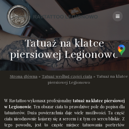
Skip
to
content
Tatuaż na klatce
piersiowej Legionowo
Strona główna
»
Tatuaż według części ciała
»
Tatuaż na klatce
piersiowej Legionowo
W Ravtattoo wykonasz profesjonalny
tatuaż na klatce piersiowej
w Legionowie
. Ten obszar ciała to prawdziwe pole do popisu dla
tatuatorów. Duża powierzchnia daje wiele możliwości. Ta część
ciała nieodzownie kojarzy się z sercem i z tym co sercu bliskie. Z
tego powodu, jest to częste miejsce tatuowania portretów