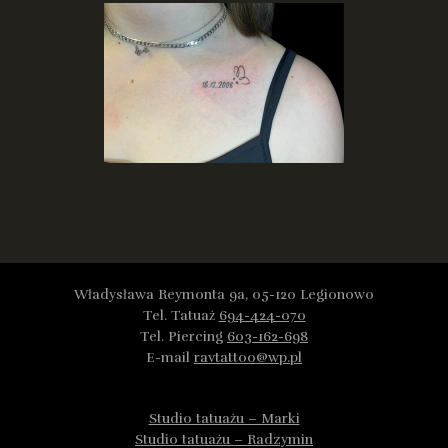
Władysława Reymonta 9a, 05-120 Legionowo
Tel. Tatuaż
694-424-070
Tel. Piercing
603-162-698
E-mail
ravtattoo@wp.pl
Studio tatuażu – Marki
Studio tatuażu – Radzymin